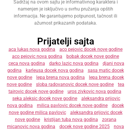
Sadržaj na ovom sajtu je informativnog karaktera i
namenjen je isključivo u svrhu pružanja opštih
informacija. Ne garantujemo potpunost, tačnost ili
ažurnost prikazanih podataka.
Prijatelji sajta
aca lukas nova godina
aco pejovic docek nove godine
aco pejovic nova godina
bobak docek nove godine
ceca nova godina
darko lazic nova godina
djani nova
godina
karleusa docek nova godina
sasa matic docek
nove godine
lepa brena nova godina
lepa brena docek
nove godine
sloba radovanovic docek nove godine
tea
tairovic docek nove godine
uros zivkovic nova godina
seka aleksic docek nove godine
aleksandra prijovic
nova godina
milica pavlovic docek nove godine
docek
nove godine milica pavlovic
aleksandra prijovic docek
nove godine
kristijan tuba nova godina
zorana
micanovic nova godina
docek nove godine 2025
nova