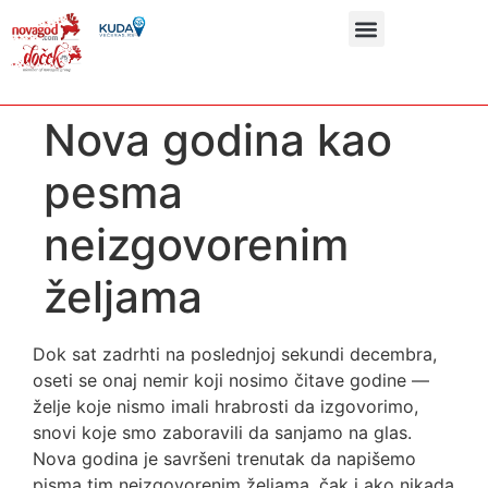
Nova godina kao
pesma
neizgovorenim
željama
Dok sat zadrhti na poslednjoj sekundi decembra,
oseti se onaj nemir koji nosimo čitave godine —
želje koje nismo imali hrabrosti da izgovorimo,
snovi koje smo zaboravili da sanjamo na glas.
Nova godina je savršeni trenutak da napišemo
pisma tim neizgovorenim željama, čak i ako nikada