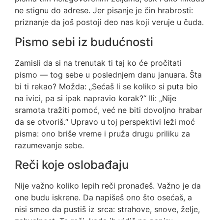
ne stignu do adrese. Jer pisanje je čin hrabrosti:
priznanje da još postoji deo nas koji veruje u čuda.
Pismo sebi iz budućnosti
Zamisli da si na trenutak ti taj ko će pročitati
pismo — tog sebe u poslednjem danu januara. Šta
bi ti rekao? Možda: „Sećaš li se koliko si puta bio
na ivici, pa si ipak napravio korak?“ Ili: „Nije
sramota tražiti pomoć, već ne biti dovoljno hrabar
da se otvoriš.“ Upravo u toj perspektivi leži moć
pisma: ono briše vreme i pruža drugu priliku za
razumevanje sebe.
Reči koje oslobađaju
Nije važno koliko lepih reči pronađeš. Važno je da
one budu iskrene. Da napišeš ono što osećaš, a
nisi smeo da pustiš iz srca: strahove, snove, želje,