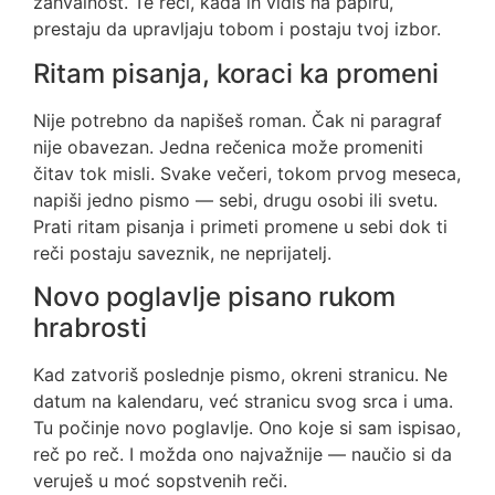
zahvalnost. Te reči, kada ih vidiš na papiru,
prestaju da upravljaju tobom i postaju tvoj izbor.
Ritam pisanja, koraci ka promeni
Nije potrebno da napišeš roman. Čak ni paragraf
nije obavezan. Jedna rečenica može promeniti
čitav tok misli. Svake večeri, tokom prvog meseca,
napiši jedno pismo — sebi, drugu osobi ili svetu.
Prati ritam pisanja i primeti promene u sebi dok ti
reči postaju saveznik, ne neprijatelj.
Novo poglavlje pisano rukom
hrabrosti
Kad zatvoriš poslednje pismo, okreni stranicu. Ne
datum na kalendaru, već stranicu svog srca i uma.
Tu počinje novo poglavlje. Ono koje si sam ispisao,
reč po reč. I možda ono najvažnije — naučio si da
veruješ u moć sopstvenih reči.