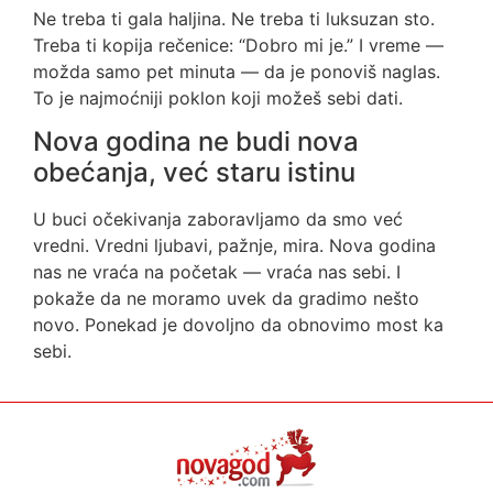
Ne treba ti gala haljina. Ne treba ti luksuzan sto.
Treba ti kopija rečenice: “Dobro mi je.” I vreme —
možda samo pet minuta — da je ponoviš naglas.
To je najmoćniji poklon koji možeš sebi dati.
Nova godina ne budi nova
obećanja, već staru istinu
U buci očekivanja zaboravljamo da smo već
vredni. Vredni ljubavi, pažnje, mira. Nova godina
nas ne vraća na početak — vraća nas sebi. I
pokaže da ne moramo uvek da gradimo nešto
novo. Ponekad je dovoljno da obnovimo most ka
sebi.