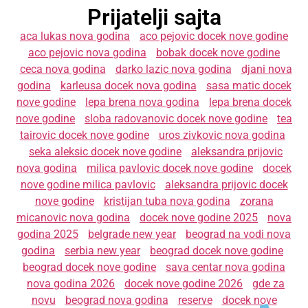
Prijatelji sajta
aca lukas nova godina
aco pejovic docek nove godine
aco pejovic nova godina
bobak docek nove godine
ceca nova godina
darko lazic nova godina
djani nova
godina
karleusa docek nova godina
sasa matic docek
nove godine
lepa brena nova godina
lepa brena docek
nove godine
sloba radovanovic docek nove godine
tea
tairovic docek nove godine
uros zivkovic nova godina
seka aleksic docek nove godine
aleksandra prijovic
nova godina
milica pavlovic docek nove godine
docek
nove godine milica pavlovic
aleksandra prijovic docek
nove godine
kristijan tuba nova godina
zorana
micanovic nova godina
docek nove godine 2025
nova
godina 2025
belgrade new year
beograd na vodi nova
godina
serbia new year
beograd docek nove godine
beograd docek nove godine
sava centar nova godina
nova godina 2026
docek nove godine 2026
gde za
novu
beograd nova godina
reserve
docek nove