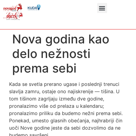
Nova godina kao
delo nežnosti
prema sebi
Kada se svetla prerano ugase i poslednji trenuci
slavlja zamru, ostaje ono najiskrenije — tišina. U
tom tišinom zagrljaju između dve godine,
pronalazimo više od prelaza u kalendaru;
pronalazimo priliku da budemo nežni prema sebi.
Ponekad, umesto glasnih obećanja, najhrabriji čin
uoči Nove godine jeste da sebi dozvolimo da ne
budemo savršeni.