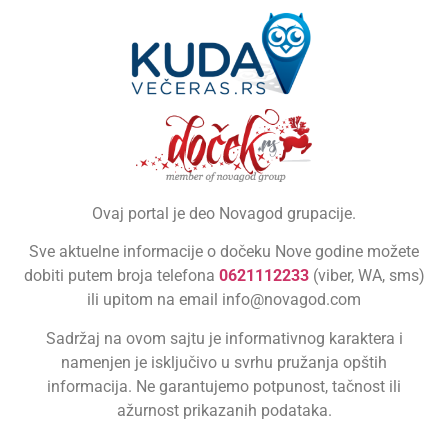
Ovaj portal je deo Novagod grupacije.
Sve aktuelne informacije o dočeku Nove godine možete
dobiti putem broja telefona
0621112233
(viber, WA, sms)
ili upitom na email info@novagod.com
Sadržaj na ovom sajtu je informativnog karaktera i
namenjen je isključivo u svrhu pružanja opštih
informacija. Ne garantujemo potpunost, tačnost ili
ažurnost prikazanih podataka.