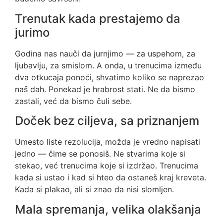
Trenutak kada prestajemo da
jurimo
Godina nas nauči da jurnjimo — za uspehom, za
ljubavlju, za smislom. A onda, u trenucima između
dva otkucaja ponoći, shvatimo koliko se naprezao
naš dah. Ponekad je hrabrost stati. Ne da bismo
zastali, već da bismo čuli sebe.
Doček bez ciljeva, sa priznanjem
Umesto liste rezolucija, možda je vredno napisati
jedno — čime se ponosiš. Ne stvarima koje si
stekao, već trenucima koje si izdržao. Trenucima
kada si ustao i kad si hteo da ostaneš kraj kreveta.
Kada si plakao, ali si znao da nisi slomljen.
Mala spremanja, velika olakšanja